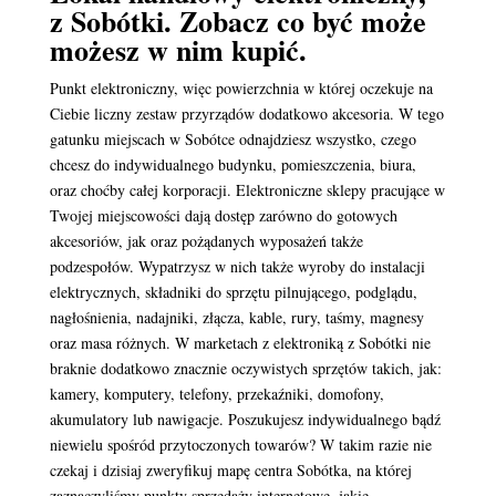
z Sobótki. Zobacz co być może
możesz w nim kupić.
Punkt elektroniczny, więc powierzchnia w której oczekuje na
Ciebie liczny zestaw przyrządów dodatkowo akcesoria. W tego
gatunku miejscach w Sobótce odnajdziesz wszystko, czego
chcesz do indywidualnego budynku, pomieszczenia, biura,
oraz choćby całej korporacji. Elektroniczne sklepy pracujące w
Twojej miejscowości dają dostęp zarówno do gotowych
akcesoriów, jak oraz pożądanych wyposażeń także
podzespołów. Wypatrzysz w nich także wyroby do instalacji
elektrycznych, składniki do sprzętu pilnującego, podglądu,
nagłośnienia, nadajniki, złącza, kable, rury, taśmy, magnesy
oraz masa różnych. W marketach z elektroniką z Sobótki nie
braknie dodatkowo znacznie oczywistych sprzętów takich, jak:
kamery, komputery, telefony, przekaźniki, domofony,
akumulatory lub nawigacje. Poszukujesz indywidualnego bądź
niewielu spośród przytoczonych towarów? W takim razie nie
czekaj i dzisiaj zweryfikuj mapę centra Sobótka, na której
zaznaczyliśmy punkty sprzedaży internetowe, jakie