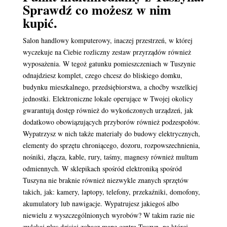
Sprawdź co możesz w nim
kupić.
Salon handlowy komputerowy, inaczej przestrzeń, w której
wyczekuje na Ciebie rozliczny zestaw przyrządów również
wyposażenia. W tegoż gatunku pomieszczeniach w Tuszynie
odnajdziesz komplet, czego chcesz do bliskiego domku,
budynku mieszkalnego, przedsiębiorstwa, a choćby wszelkiej
jednostki. Elektroniczne lokale operujące w Twojej okolicy
gwarantują dostęp również do wykończonych urządzeń, jak
dodatkowo obowiązujących przyborów również podzespołów.
Wypatrzysz w nich także materiały do budowy elektrycznych,
elementy do sprzętu chroniącego, dozoru, rozpowszechnienia,
nośniki, złącza, kable, rury, taśmy, magnesy również multum
odmiennych. W sklepikach spośród elektroniką spośród
Tuszyna nie braknie również niezwykle znanych sprzętów
takich, jak: kamery, laptopy, telefony, przekaźniki, domofony,
akumulatory lub nawigacje. Wypatrujesz jakiegoś albo
niewielu z wyszczególnionych wyrobów? W takim razie nie
zwlekaj plus dzisiaj zobacz mapę centra Tuszyn, na której