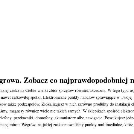
ęgrowa. Zobacz co najprawdopodobniej 
akiej czeka na Ciebie wielki zbiór sprzętów również akcesoria. W tego typu u
 a nawet całkowitej spółki. Elektroniczne punkty handlow sprawiające w Twoje
ów także podzespołów. Zlokalizujesz w nich zarówno produkty do instalacji 
, taśmy, magnesy również wiele nie takich samych. W sklepikach spośród elektr
 telefony, przekaźniki, domofony, akumulatory albo nawigacje. Poszukujesz j
 mapę miasta Węgrów, na jakiej zaakcentowaliśmy punkty multimedialne, które 