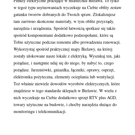
Punkty elektryczne pracujące w miasteczku Bielawa. To tylko
w tegoż typu usytuowaniach wyczekuje na Ciebie obfity zestaw
gatunku tworów dobranych do Twoich spraw. Zlokalizujesz
tam zarówno skończone materiały, w tym obfite przyrządy,
narzędzia i urządzenia. Spośród łatwością spotkasz się także
spośród komponentami dodatkowo podzespołami, które są
Tobie użyteczne podczas remontu albo prowadzenia renowacji.
Wykorzystaj spośród praktycznej mapy Bielawy, na której
zostały ulokowane nasze lokale z elektryką. Wyszukaj ten, jaki
pożądasz, i następnie udaj się do niego, by nabyć to, czego
pożądasz. Jarzeniówki, gniazdka, łączniki, oprawy, osprzęt,
elektronika pożyteczna, elementy ocieplania lub wentylacji.
Toż właśnie niewiele dowodów wyrobów elektrycznych, które
znajdziesz w tego standardu sklepach w Bielawie. W wielu z
nich wyczekuje na Ciebie dodatkowo sprzęt RTV plus AGD,
towary użyteczne na budowie, i choćby narzędzia służące do
monitoringu i telekomunikacji.