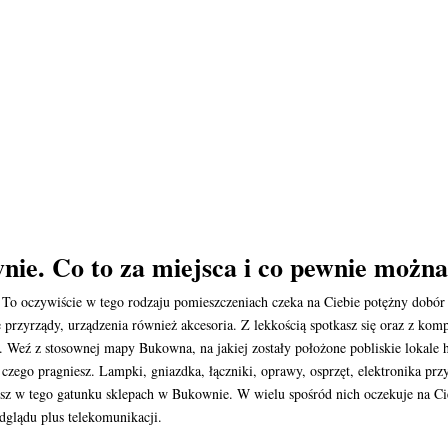
nie. Co to za miejsca i co pewnie można
 To oczywiście w tego rodzaju pomieszczeniach czeka na Ciebie potężny dob
 przyrządy, urządzenia również akcesoria. Z lekkością spotkasz się oraz z kom
Weź z stosownej mapy Bukowna, na jakiej zostały położone pobliskie lokale h
 czego pragniesz. Lampki, gniazdka, łączniki, oprawy, osprzęt, elektronika prz
jesz w tego gatunku sklepach w Bukownie. W wielu spośród nich oczekuje na
dglądu plus telekomunikacji.