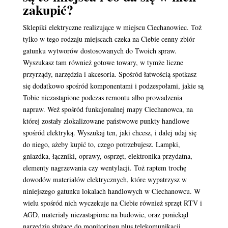
zakupić?
Sklepiki elektryczne realizujące w miejscu Ciechanowiec. Toż
tylko w tego rodzaju miejscach czeka na Ciebie cenny zbiór
gatunku wytworów dostosowanych do Twoich spraw.
Wyszukasz tam również gotowe towary, w tymże liczne
przyrządy, narzędzia i akcesoria. Spośród łatwością spotkasz
się dodatkowo spośród komponentami i podzespołami, jakie są
Tobie niezastąpione podczas remontu albo prowadzenia
napraw. Weź spośród funkcjonalnej mapy Ciechanowca, na
której zostały zlokalizowane państwowe punkty handlowe
spośród elektryką. Wyszukaj ten, jaki chcesz, i dalej udaj się
do niego, ażeby kupić to, czego potrzebujesz. Lampki,
gniazdka, łączniki, oprawy, osprzęt, elektronika przydatna,
elementy nagrzewania czy wentylacji. Toż raptem trochę
dowodów materiałów elektrycznych, które wypatrzysz w
niniejszego gatunku lokalach handlowych w Ciechanowcu. W
wielu spośród nich wyczekuje na Ciebie również sprzęt RTV i
AGD, materiały niezastąpione na budowie, oraz poniekąd
narzędzia służące do monitoringu plus telekomunikacji.