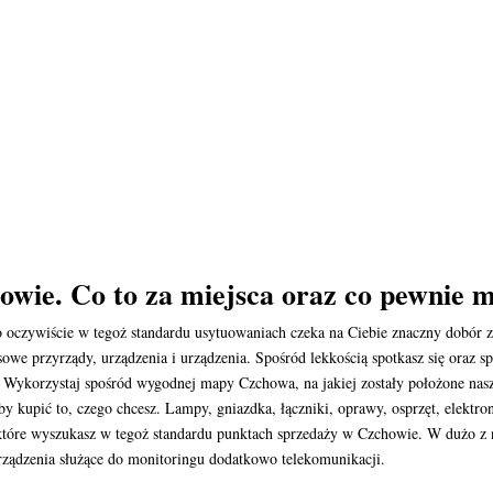
howie. Co to za miejsca oraz co pewnie 
o oczywiście w tegoż standardu usytuowaniach czeka na Ciebie znaczny dobó
we przyrządy, urządzenia i urządzenia. Spośród lekkością spotkasz się oraz s
ykorzystaj spośród wygodnej mapy Czchowa, na jakiej zostały położone nasze
eby kupić to, czego chcesz. Lampy, gniazdka, łączniki, oprawy, osprzęt, elektro
óre wyszukasz w tegoż standardu punktach sprzedaży w Czchowie. W dużo z n
rządzenia służące do monitoringu dodatkowo telekomunikacji.