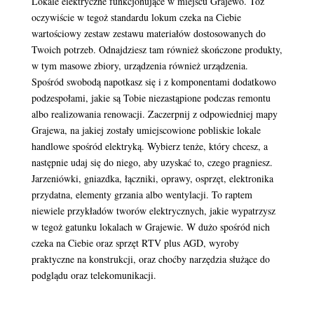
Lokale elektryczne funkcjonujące w miejscu Grajewo. Toż
oczywiście w tegoż standardu lokum czeka na Ciebie
wartościowy zestaw zestawu materiałów dostosowanych do
Twoich potrzeb. Odnajdziesz tam również skończone produkty,
w tym masowe zbiory, urządzenia również urządzenia.
Spośród swobodą napotkasz się i z komponentami dodatkowo
podzespołami, jakie są Tobie niezastąpione podczas remontu
albo realizowania renowacji. Zaczerpnij z odpowiedniej mapy
Grajewa, na jakiej zostały umiejscowione pobliskie lokale
handlowe spośród elektryką. Wybierz tenże, który chcesz, a
następnie udaj się do niego, aby uzyskać to, czego pragniesz.
Jarzeniówki, gniazdka, łączniki, oprawy, osprzęt, elektronika
przydatna, elementy grzania albo wentylacji. To raptem
niewiele przykładów tworów elektrycznych, jakie wypatrzysz
w tegoż gatunku lokalach w Grajewie. W dużo spośród nich
czeka na Ciebie oraz sprzęt RTV plus AGD, wyroby
praktyczne na konstrukcji, oraz choćby narzędzia służące do
podglądu oraz telekomunikacji.