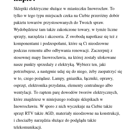
Sklepiki elektryczne służące w miasteczku Inowrocław. To
tylko w tego typu miejscach czeka na Ciebie przeróżny dobór
pakietu towarów przystosowanych do Twoich spraw.
Wydobędziesz tam także zakończone towary, w tymże liczne
sprzęty, narzędzia i akcesoria. Z swobodą napotkasz się też z
komponentami i podzespołami, które są Ci nieodzowne
podczas remontu albo odbywania renowacji. Zaczerpnij z
stosownej mapy Inowrocławia, na której zostały ulokowane
nasze punkty sprzedaży z elektryką. Wybierz ten, jaki
potrzebujesz, a następnie udaj się do niego, żeby zaopatrzyć się
w to, czego pożądasz. Lampy, gniazdka, łączniki, oprawy,
osprzęt, elektronika przydatna, elementy centralnego albo
wentylacji. To raptem parę dowodów tworów elektrycznych,
które znajdziesz w niniejszego rodzaju sklepikach w
Inowrocławiu. W sporo z nich wyczekuje na Ciebie także
sprzęt RTV także AGD, materiały nieodzowne na konstrukcji,
i chociażby narzędzia służące do podglądu także
telekomunikacji.