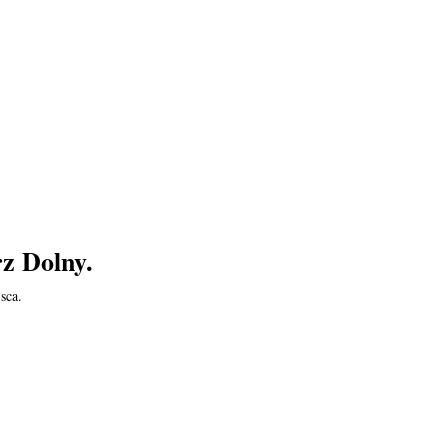
rz Dolny.
sca.