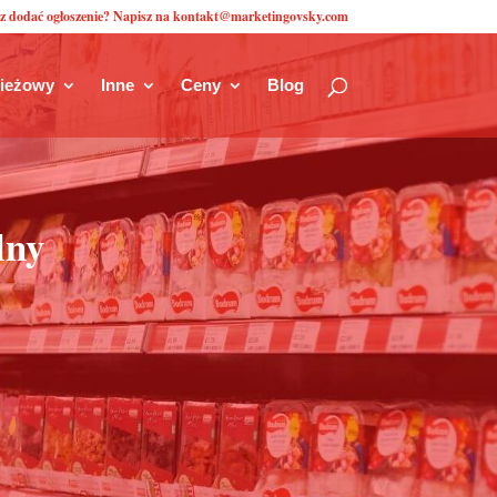
z dodać ogłoszenie? Napisz na kontakt@marketingovsky.com
zieżowy
Inne
Ceny
Blog
lny