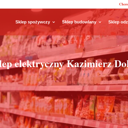
Chces
Sklep spożywczy
Sklep budowlany
Sklep od
lep elektryczny Kazimierz Do