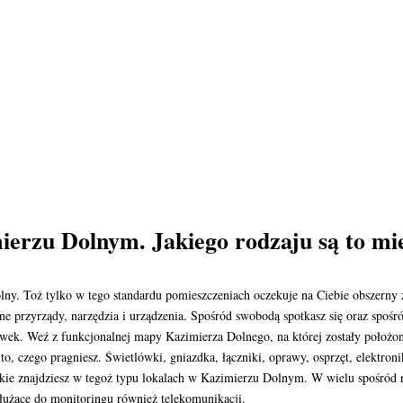
ierzu Dolnym. Jakiego rodzaju są to mi
olny. Toż tylko w tego standardu pomieszczeniach oczekuje na Ciebie obszern
zne przyrządy, narzędzia i urządzenia. Spośród swobodą spotkasz się oraz spoś
k. Weź z funkcjonalnej mapy Kazimierza Dolnego, na której zostały położone
ć to, czego pragniesz. Świetlówki, gniazdka, łączniki, oprawy, osprzęt, elektro
ie znajdziesz w tegoż typu lokalach w Kazimierzu Dolnym. W wielu spośród
łużące do monitoringu również telekomunikacji.