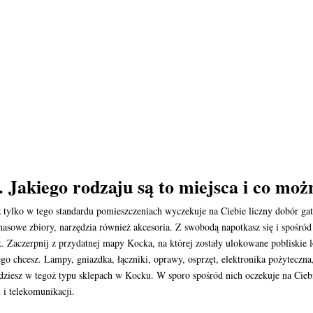
 Jakiego rodzaju są to miejsca i co moż
oż tylko w tego standardu pomieszczeniach wyczekuje na Ciebie liczny dobór 
asowe zbiory, narzędzia również akcesoria. Z swobodą napotkasz się i spośró
Zaczerpnij z przydatnej mapy Kocka, na której zostały ulokowane pobliskie lo
zego chcesz. Lampy, gniazdka, łączniki, oprawy, osprzęt, elektronika pożyteczn
dziesz w tegoż typu sklepach w Kocku. W sporo spośród nich oczekuje na Cieb
 i telekomunikacji.