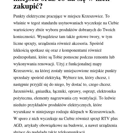
zakupić?
Punkty elektryczne pracujące w miejscu Krzeszowice. To
właśnie w tegoż standardu usytuowaniach wyczekuje na Ciebie
wartościowy zbiór wyboru produktów dobranych do Twoich
konieczności. Wynajdziesz tam także gotowe twory, w tym
liczne sprzęty, urządzenia również akcesoria. Spośród
lekkością spotkasz się oraz z komponentami również
podzespołami, które są Tobie pomocne podczas remontu lub
wykonywania renowacji. Użyj z funkcjonalnej mapy
Krzeszowic, na której zostały umiejscowione miejskie punkty
sprzedaży spośród elektryką. Wybierz ten, który chcesz, i
następnie przyjdź się do niego, by dostać to, czego chcesz.
Jarzeniówki, gniazdka, łączniki, oprawy, osprzęt, elektronika
pożyteczna, elementy nagrzewania czy wentylacji. To ledwie
niedużo przykładów produktów elektrycznych, które
wyszukasz w niniejszego rodzaju sklepach w Krzeszowicach.
W sporo z nich wyczekuje na Ciebie również sprzęt RTV plus
AGD, artykuły obowiązkowe na budowie, a nawet urządzenia
służące do podglądu także telekomunikacji.