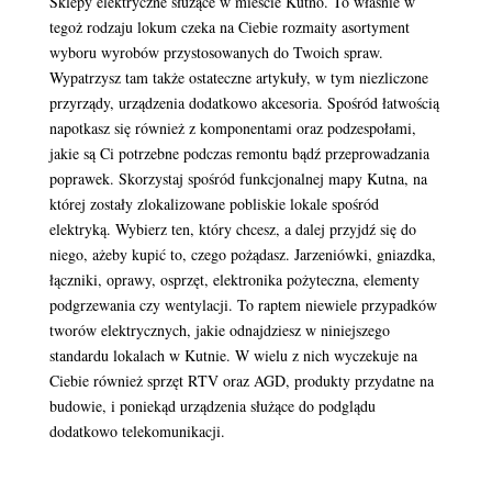
Sklepy elektryczne służące w mieście Kutno. To właśnie w
tegoż rodzaju lokum czeka na Ciebie rozmaity asortyment
wyboru wyrobów przystosowanych do Twoich spraw.
Wypatrzysz tam także ostateczne artykuły, w tym niezliczone
przyrządy, urządzenia dodatkowo akcesoria. Spośród łatwością
napotkasz się również z komponentami oraz podzespołami,
jakie są Ci potrzebne podczas remontu bądź przeprowadzania
poprawek. Skorzystaj spośród funkcjonalnej mapy Kutna, na
której zostały zlokalizowane pobliskie lokale spośród
elektryką. Wybierz ten, który chcesz, a dalej przyjdź się do
niego, ażeby kupić to, czego pożądasz. Jarzeniówki, gniazdka,
łączniki, oprawy, osprzęt, elektronika pożyteczna, elementy
podgrzewania czy wentylacji. To raptem niewiele przypadków
tworów elektrycznych, jakie odnajdziesz w niniejszego
standardu lokalach w Kutnie. W wielu z nich wyczekuje na
Ciebie również sprzęt RTV oraz AGD, produkty przydatne na
budowie, i poniekąd urządzenia służące do podglądu
dodatkowo telekomunikacji.