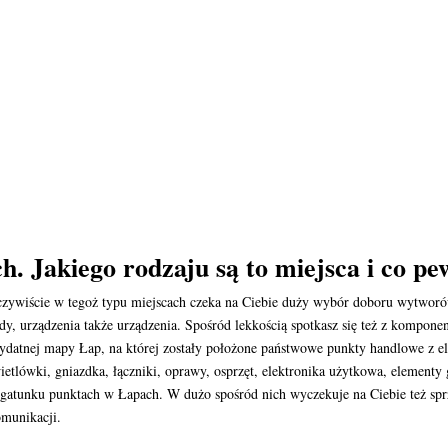
. Jakiego rodzaju są to miejsca i co pe
oczywiście w tegoż typu miejscach czeka na Ciebie duży wybór doboru wytwo
y, urządzenia także urządzenia. Spośród lekkością spotkasz się też z kompone
atnej mapy Łap, na której zostały położone państwowe punkty handlowe z elek
ietlówki, gniazdka, łączniki, oprawy, osprzęt, elektronika użytkowa, elementy
ż gatunku punktach w Łapach. W dużo spośród nich wyczekuje na Ciebie też s
omunikacji.