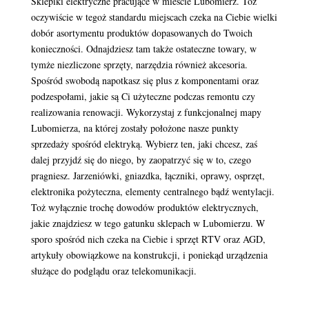
Sklepiki elektryczne pracujące w mieście Lubomierz. Toż
oczywiście w tegoż standardu miejscach czeka na Ciebie wielki
dobór asortymentu produktów dopasowanych do Twoich
konieczności. Odnajdziesz tam także ostateczne towary, w
tymże niezliczone sprzęty, narzędzia również akcesoria.
Spośród swobodą napotkasz się plus z komponentami oraz
podzespołami, jakie są Ci użyteczne podczas remontu czy
realizowania renowacji. Wykorzystaj z funkcjonalnej mapy
Lubomierza, na której zostały położone nasze punkty
sprzedaży spośród elektryką. Wybierz ten, jaki chcesz, zaś
dalej przyjdź się do niego, by zaopatrzyć się w to, czego
pragniesz. Jarzeniówki, gniazdka, łączniki, oprawy, osprzęt,
elektronika pożyteczna, elementy centralnego bądź wentylacji.
Toż wyłącznie trochę dowodów produktów elektrycznych,
jakie znajdziesz w tego gatunku sklepach w Lubomierzu. W
sporo spośród nich czeka na Ciebie i sprzęt RTV oraz AGD,
artykuły obowiązkowe na konstrukcji, i poniekąd urządzenia
służące do podglądu oraz telekomunikacji.