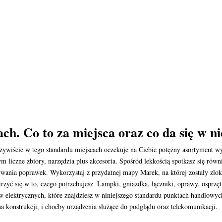
h. Co to za miejsca oraz co da się w n
oczywiście w tego standardu miejscach oczekuje na Ciebie potężny asortymen
 liczne zbiory, narzędzia plus akcesoria. Spośród lekkością spotkasz się r
wania poprawek. Wykorzystaj z przydatnej mapy Marek, na której zostały zloka
atrzyć się w to, czego potrzebujesz. Lampki, gniazdka, łączniki, oprawy, osprzę
w elektrycznych, które znajdziesz w niniejszego standardu punktach handlow
konstrukcji, i choćby urządzenia służące do podglądu oraz telekomunikacji.