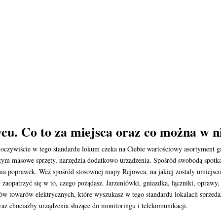
cu. Co to za miejsca oraz co można w n
To oczywiście w tego standardu lokum czeka na Ciebie wartościowy asortymen
 w tym masowe sprzęty, narzędzia dodatkowo urządzenia. Spośród swobodą spotk
nia poprawek. Weź spośród stosownej mapy Rejowca, na jakiej zostały umiejsco
y zaopatrzyć się w to, czego pożądasz. Jarzeniówki, gniazdka, łączniki, oprawy
ków towarów elektrycznych, które wyszukasz w tego standardu lokalach sprzed
az chociażby urządzenia służące do monitoringu i telekomunikacji.