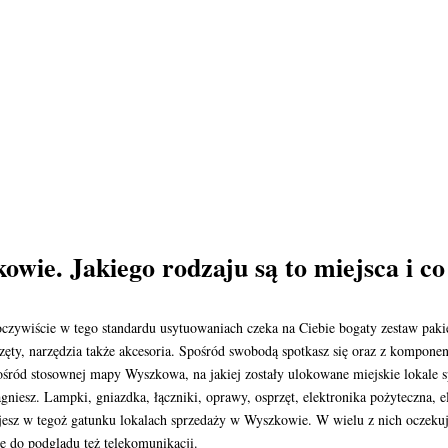
owie. Jakiego rodzaju są to miejsca i c
oczywiście w tego standardu usytuowaniach czeka na Ciebie bogaty zestaw pa
ęty, narzędzia także akcesoria. Spośród swobodą spotkasz się oraz z komponen
ród stosownej mapy Wyszkowa, na jakiej zostały ulokowane miejskie lokale spo
agniesz. Lampki, gniazdka, łączniki, oprawy, osprzęt, elektronika pożyteczna,
jesz w tegoż gatunku lokalach sprzedaży w Wyszkowie. W wielu z nich oczeku
e do podglądu też telekomunikacji.