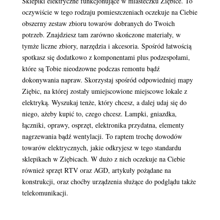
Sklepiki elektryczne funkcjonujące w miasteczku Ziębice. To
oczywiście w tego rodzaju pomieszczeniach oczekuje na Ciebie
obszerny zestaw zbioru towarów dobranych do Twoich
potrzeb. Znajdziesz tam zarówno skończone materiały, w
tymże liczne zbiory, narzędzia i akcesoria. Spośród łatwością
spotkasz się dodatkowo z komponentami plus podzespołami,
które są Tobie nieodzowne podczas remontu bądź
dokonywania napraw. Skorzystaj spośród odpowiedniej mapy
Ziębic, na której zostały umiejscowione miejscowe lokale z
elektryką. Wyszukaj tenże, który chcesz, a dalej udaj się do
niego, ażeby kupić to, czego chcesz. Lampki, gniazdka,
łączniki, oprawy, osprzęt, elektronika przydatna, elementy
nagrzewania bądź wentylacji. To raptem trochę dowodów
towarów elektrycznych, jakie odkryjesz w tego standardu
sklepikach w Ziębicach. W dużo z nich oczekuje na Ciebie
również sprzęt RTV oraz AGD, artykuły pożądane na
konstrukcji, oraz choćby urządzenia służące do podglądu także
telekomunikacji.