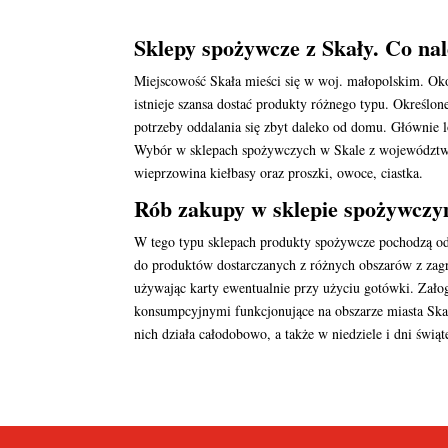
Sklepy spożywcze z Skały. Co na
Miejscowość Skała mieści się w woj. małopolskim. Oko
istnieje szansa dostać produkty różnego typu. Określo
potrzeby oddalania się zbyt daleko od domu. Głównie l
Wybór w sklepach spożywczych w Skale z województwa 
wieprzowina kiełbasy oraz proszki, owoce, ciastka.
Rób zakupy w sklepie spożywczy
W tego typu sklepach produkty spożywcze pochodzą od 
do produktów dostarczanych z różnych obszarów z zagr
używając karty ewentualnie przy użyciu gotówki. Załoga
konsumpcyjnymi funkcjonujące na obszarze miasta Ska
nich działa całodobowo, a także w niedziele i dni świą