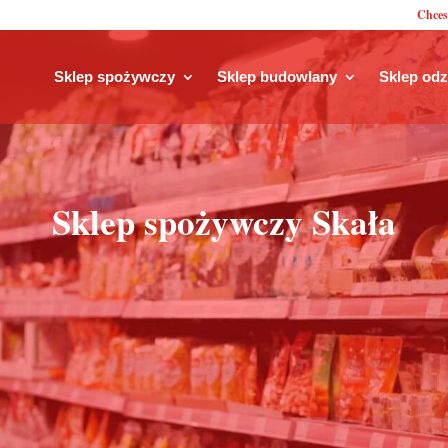
Chces
Sklep spożywczy
Sklep budowlany
Sklep od
Sklep spożywczy Skała