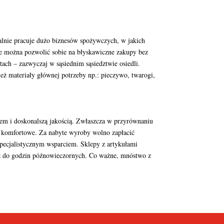
alnie pracuje dużo biznesów spożywczych, w jakich
 że można pozwolić sobie na błyskawiczne zakupy bez
ach – zazwyczaj w sąsiednim sąsiedztwie osiedli.
ż materiały głównej potrzeby np.: pieczywo, twarogi,
iem i doskonalszą jakością. Zwłaszcza w przyrównaniu
i komfortowe. Za nabyte wyroby wolno zapłacić
 specjalistycznym wsparciem. Sklepy z artykułami
 aż do godzin późnowieczornych. Co ważne, mnóstwo z