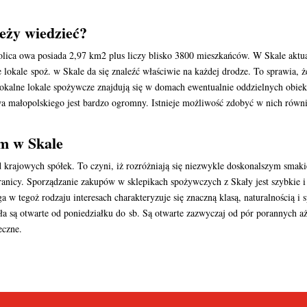
leży wiedzieć?
lica owa posiada 2,97 km2 plus liczy blisko 3800 mieszkańców. W Skale aktu
ne lokale spoż. w Skale da się znaleźć właściwie na każdej drodze. To sprawia,
okalne lokale spożywcze znajdują się w domach ewentualnie oddzielnych obiekt
małopolskiego jest bardzo ogromny. Istnieje możliwość zdobyć w nich równie
m w Skale
krajowych spółek. To czyni, iż rozróżniają się niezwykle doskonalszym smak
anicy. Sporządzanie zakupów w sklepikach spożywczych z Skały jest szybkie 
 w tegoż rodzaju interesach charakteryzuje się znaczną klasą, naturalnością i
ła są otwarte od poniedziałku do sb. Są otwarte zazwyczaj od pór porannych
teczne.