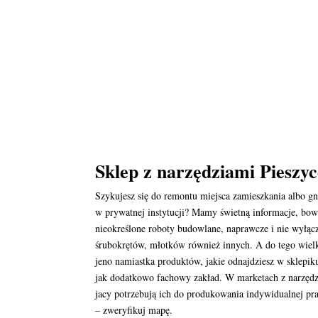
Sklep z narzędziami Pieszy
Szykujesz się do remontu miejsca zamieszkania albo gn
w prywatnej instytucji? Mamy świetną informacje, bow
nieokreślone roboty budowlane, naprawcze i nie wyłąc
śrubokrętów, młotków również innych. A do tego wielki
jeno namiastka produktów, jakie odnajdziesz w sklepi
jak dodatkowo fachowy zakład. W marketach z narzędz
jacy potrzebują ich do produkowania indywidualnej prac
– zweryfikuj mapę.