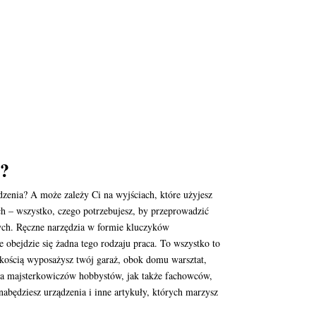
ć?
dzenia? A może zależy Ci na wyjściach, które użyjesz
h – wszystko, czego potrzebujesz, by przeprowadzić
nych. Ręczne narzędzia w formie kluczyków
 obejdzie się żadna tego rodzaju praca. To wszystko to
kkością wyposażysz twój garaż, obok domu warsztat,
la majsterkowiczów hobbystów, jak także fachowców,
 nabędziesz urządzenia i inne artykuły, których marzysz