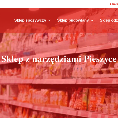
Chces
Sklep spożywczy
Sklep budowlany
Sklep od
Sklep z narzędziami Pieszyce