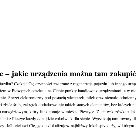
ce – jakie urządzenia można tam zakupi
iazdka? Czekają Cię czynności związane z regeneracją pojazdu lub innego urzą
iem w Pieszycach oczekują na Ciebie punkty handlowe z urządzeniami, a w nic
znie. Sprzęt elektroniczny pod postacią wkrętarek, piłek oraz niemało odmien
 zbiór śrub, zakrętek dodatkowo nie takich samych elementów, bez których nie
ku narzędziowym, który funkcjonuje w mieście Pieszyce. Z ich wskazówką z le
iami z Pieszyc każdy odnajdzie cokolwiek dla siebie. Wyczekują tam towary d
y. Jeśli ciekawi Cię, gdzie zlokalizujesz najbliższy lokal sprzedaży, w którym